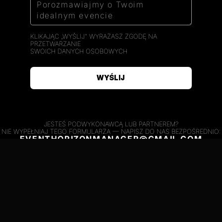
KLIKAJĄC „WYŚLIJ" WYRAŻASZ ZGODĘ NA
PRZETWARZANIE
SWOICH DANYCH OSOBOWYCH
JESTEŚ PODWYKONAWCĄ LUB PARTNEREM?
NIE WYPEŁNIAJ TEGO FORMULARZA — NAPISZ DO NAS BEZPOŚREDNIO:
EVENTHORIZONMANAGER@GMAIL.COM
NASZE TALENTY I DOŚWIADCZENIE, BY