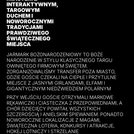
INTERAKTYWNYM,
TARGOWYM
DUCHEM I
NOWOROCZNYMI
TRADYCJAMI
PRAWDZIWEGO
ŚWIĄTECZNEGO
MIEJSCA
JARMARK BOŻONARODZENIOWY TO BOŻE
NARODZENIE W STYLU KLASYCZNEGO TARGU
OWINIĘTEGO FIRMOWYM ŚWIĘTEM.
ZORGANIZOWALIŚMY TRANSFER POZA MIASTO,
GDZIE GOŚCIE CZEKALI NA CIEPŁE I PRZYTULNE
MIEJSCE Z JASNYMI GIRLANDAMI, ELFAMI I
GIGANTYCZNYM NIEDŹWIEDZIEM POLARNYM
PRZY WEJŚCIU GOŚCIE OTRZYMALI MARKOWE
RĘKAWICZKI I CIASTECZKA Z PRZEPOWIEDNIAMI, A
CHÓR DZIECIĘCY POWITAŁ WSZYSTKICH
SZCZEROŚCIĄ I ANIELSKIM ŚPIEWANIEM. PONADTO
NOWOROCZNE LOKALIZACJE Z MAGAMI,
ŚWIĄTECZNA LOTERIA, KONKURSY I ATRAKCJE,
HOKEJ LOTNICZY I STRZELANIE