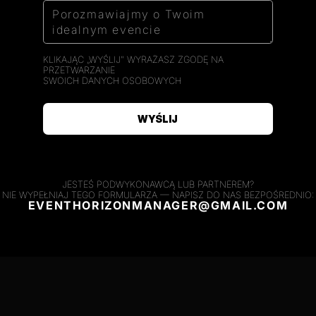
KLIKAJĄC „WYŚLIJ" WYRAŻASZ ZGODĘ NA
PRZETWARZANIE
SWOICH DANYCH OSOBOWYCH
JESTEŚ PODWYKONAWCĄ LUB PARTNEREM?
NIE WYPEŁNIAJ TEGO FORMULARZA — NAPISZ DO NAS BEZPOŚREDNIO:
EVENTHORIZONMANAGER@GMAIL.COM
NASZE TALENTY I DOŚWIADCZENIE, BY