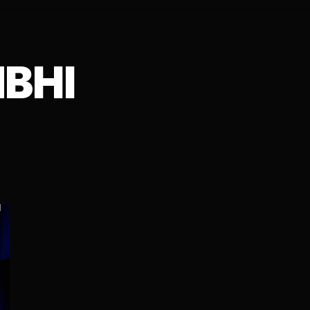
ВНІ
И